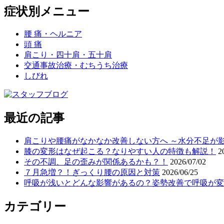
症状別メニュー
腰 痛・ヘルニア
頭 痛
肩こり・四十肩・五十肩
交通事故治療・むちうち治療
しびれ
最近の記事
肩こりや腰痛がなかなか改善しない方へ ～水分不足が
膝の変形はなぜ起こる？なりやすい人の特徴も解説！
2
その不調、足の歪みが関係あるかも？！
2026/07/02
７月急増？！ぎっくり腰の原因と対策
2026/06/25
呼吸が浅いとどんな影響があるの？姿勢改善で呼吸が変
カテゴリー