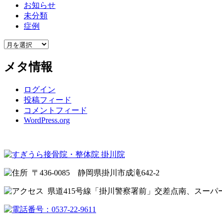
お知らせ
未分類
症例
メタ情報
ログイン
投稿フィード
コメントフィード
WordPress.org
〒436-0085 静岡県掛川市成滝642-2
県道415号線「掛川警察署前」交差点南、スーパ