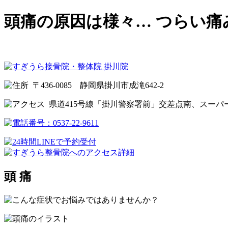
頭痛の原因は様々… つらい痛
〒436-0085 静岡県掛川市成滝642-2
県道415号線「掛川警察署前」交差点南、スーパ
頭 痛