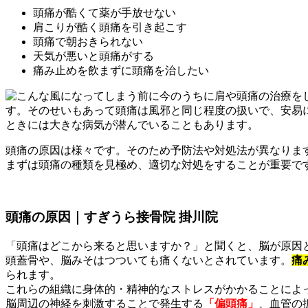
頭痛が酷くて薬が手放せない
肩こりが酷く頭痛を引き起こす
頭痛で朝おきられない
天気が悪いと頭痛がする
痛み止めを飲まずに頭痛を治したい
す。そのせいもあって頭痛は風邪と同じ程度の扱いで、安易
ときには大きな病気が潜んでいることもあります。
頭痛の原因は様々です。そのため予防法や対処法が異なりま
まずは頭痛の種類を見極め、適切な対処をすることが重要で
頭痛の原因｜すぎうら接骨院 掛川院
「頭痛はどこから来ると思いますか？」と聞くと、脳が原因
頭蓋骨や、脳みそはつついても痛くないとされています。
痛
られます。
これらの組織に身体的・精神的なストレスがかかることによ
脳周辺の神経を刺激することで発生する
「偏頭痛」
、血管の