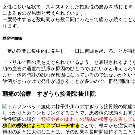
女性に多い症状で、ズキズキとした拍動性の痛みを感じます
によるものが原因と考えられています。
一度発生すると数時間から数日間にわたって痛みが続くこと
ります。
群発性頭痛
一定の期間に集中的に発生し、一
日に何回も起こることが特
「ドリルで目の奥をえぐられているよう」と表現されるよう
頭の血管の過度な拡張が原因のひとつではないかと考えられ
また、体内時計の乱れが原因になっているのではないかとい
飲酒がきっかけで発作が起きることが多いので、群発期間に
頭痛の治療｜すぎうら接骨院 掛川院
掛川市のすぎうら接骨院
の頭痛
しっかりとカウンセリングすることで、患者様の状態をお聞
慢性頭痛の場合、
頚椎や首のまわりの筋肉の状態を改善して
独自の療法によってアプローチする
ことで、根本から症状の
施術のあとに大切なことは、その効果を長時間維持すること