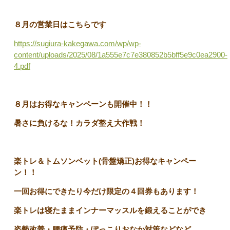
８月の営業日はこちらです
https://sugiura-kakegawa.com/wp/wp-
content/uploads/2025/08/1a555e7c7e380852b5bff5e9c0ea2900-
4.pdf
８月はお得なキャンペーンも開催中！！
暑さに負けるな！カラダ整え大作戦！
楽トレ＆トムソンベット(骨盤矯正)お得なキャンペー
ン！！
一回お得にできたり今だけ限定の４回券もあります！
楽トレは寝たままインナーマッスルを鍛えることができ
姿勢改善・腰痛予防・ぽっこりおなか対策などなど