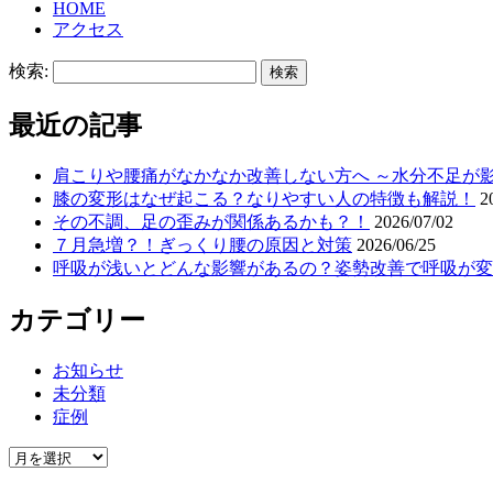
HOME
アクセス
検索:
最近の記事
肩こりや腰痛がなかなか改善しない方へ ～水分不足が
膝の変形はなぜ起こる？なりやすい人の特徴も解説！
2
その不調、足の歪みが関係あるかも？！
2026/07/02
７月急増？！ぎっくり腰の原因と対策
2026/06/25
呼吸が浅いとどんな影響があるの？姿勢改善で呼吸が変
カテゴリー
お知らせ
未分類
症例